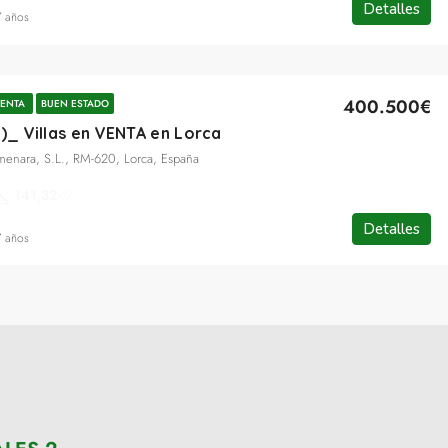
Detalles
7 años
400.500€
ENTA
BUEN ESTADO
3)_ Villas en VENTA en Lorca
lmenara, S.L., RM-620, Lorca, España
141,32
m2
Detalles
7 años