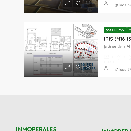
hace 5
OBRA NUEVA
V
IRIS (M16-1
Jardines de la A
3
3
CHALET
hace 5
INMOPERALES