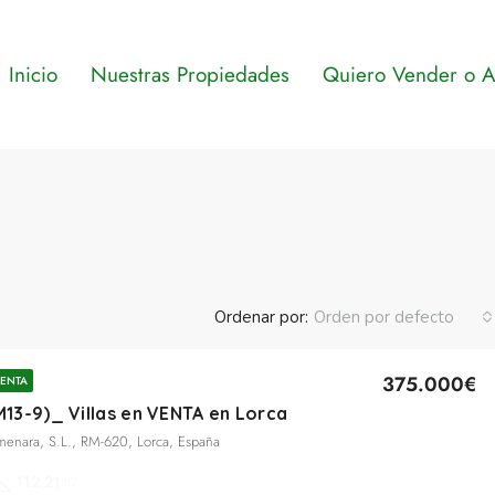
Inicio
Nuestras Propiedades
Quiero Vender o Al
Ordenar por:
Orden por defecto
375.000€
ENTA
13-9)_ Villas en VENTA en Lorca
lmenara, S.L., RM-620, Lorca, España
112,21
m2