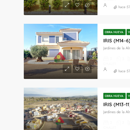
hace 5
OBRA NUEVA
V
IRIS (M14-6
Jardines de la A
3
3
CHALET
hace 5
OBRA NUEVA
V
IRIS (M13-1
Jardines de la A
3
3
CHALET