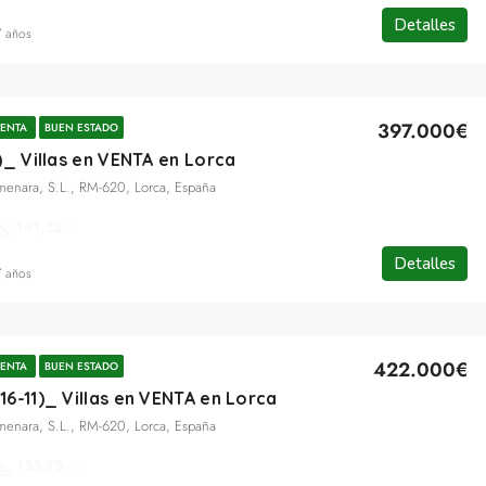
Detalles
7 años
397.000€
ENTA
BUEN ESTADO
)_ Villas en VENTA en Lorca
lmenara, S.L., RM-620, Lorca, España
141,32
m2
Detalles
7 años
422.000€
ENTA
BUEN ESTADO
6-11)_ Villas en VENTA en Lorca
lmenara, S.L., RM-620, Lorca, España
155,75
m2