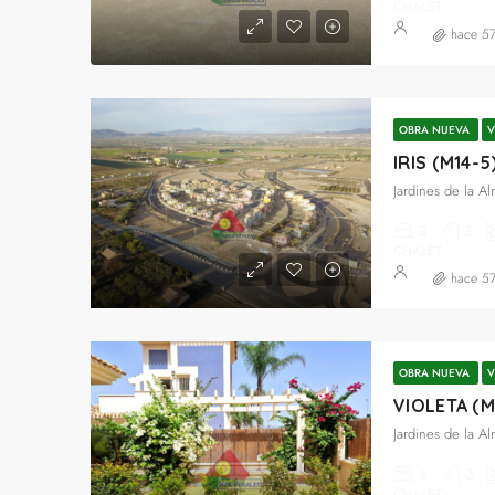
CHALET
hace 5
OBRA NUEVA
V
IRIS (M14-5
Jardines de la A
3
3
CHALET
hace 5
OBRA NUEVA
V
VIOLETA (M1
Jardines de la A
4
3
CHALET