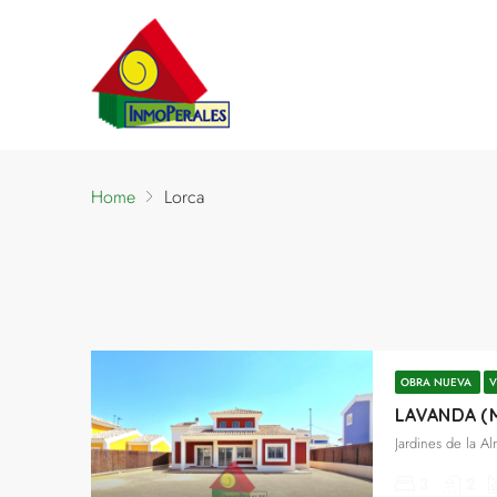
Home
Lorca
Lorca
6 Propiedades
OBRA NUEVA
V
LAVANDA (M
Jardines de la A
3
2