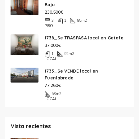
Bajo
230.500€
3
1
85
m2
PISO
1738_Se TRASPASA local en Getafe
37.000€
1
92
m2
LOCAL
1733_Se VENDE local en
Fuenlabrada
77.260€
53
m2
LOCAL
Vista recientes