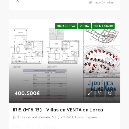
hace 57 años
OBRA NUEVA
VENTA
BUEN ESTADO
400.500€
IRIS (M16-13)_ Villas en VENTA en Lorca
Jardines de la Almenara, S.L., RM-620, Lorca, España
3
3
141,32
m2