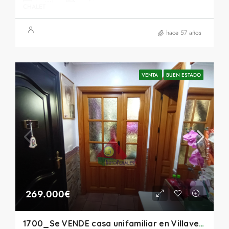
CHALET
hace 57 años
VENTA
BUEN ESTADO
269.000€
1700_Se VENDE casa unifamiliar en Villaverde Alto