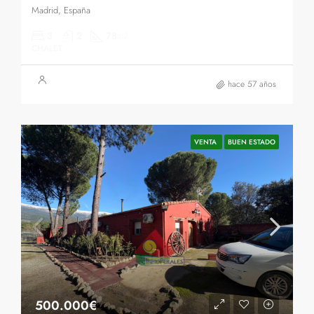
Madrid, España
3
2
78
m2
CHALET
hace 57 años
VENTA
BUEN ESTADO
500.000€