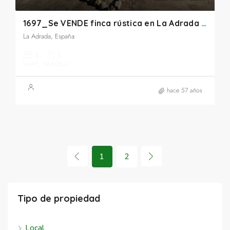
1697_Se VENDE finca rústica en La Adrada (Ávila)
La Adrada, España
4
3
NAVE, PARCELA
hace 57 años
1
2
Tipo de propiedad
Local