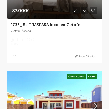
37.000€
1738_Se TRASPASA local en Getafe
Getafe, España
1
92
m2
LOCAL
hace 57 años
OBRA NUEVA
VENTA