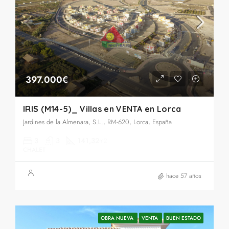
397.000€
IRIS (M14-5)_ Villas en VENTA en Lorca
Jardines de la Almenara, S.L., RM-620, Lorca, España
3
3
141,32
m2
CHALET
hace 57 años
OBRA NUEVA
VENTA
BUEN ESTADO