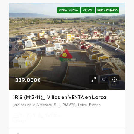
OBRA NUEVA
VENTA
BUEN ESTADO
389.000€
IRIS (M13-11)_ Villas en VENTA en Lorca
Jardines de la Almenara, S.L., RM-620, Lorca, España
3
3
141,32
m2
CHALET