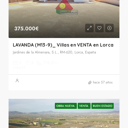
375.000€
LAVANDA (M13-9)_ Villas en VENTA en Lorca
Jardines de la Almenara, S.L., RM-620, Lorca, España
3
2
112,21
m2
CHALET
hace 57 años
OBRA NUEVA
VENTA
BUEN ESTADO