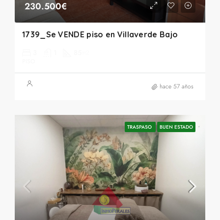
230.500€
1739_Se VENDE piso en Villaverde Bajo
3
1
85
m2
PISO
hace 57 años
TRASPASO
BUEN ESTADO