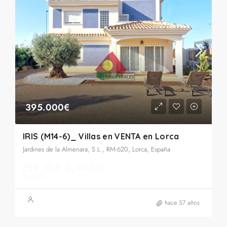
395.000€
IRIS (M14-6)_ Villas en VENTA en Lorca
Jardines de la Almenara, S.L., RM-620, Lorca, España
3
3
141,32
m2
CHALET
hace 57 años